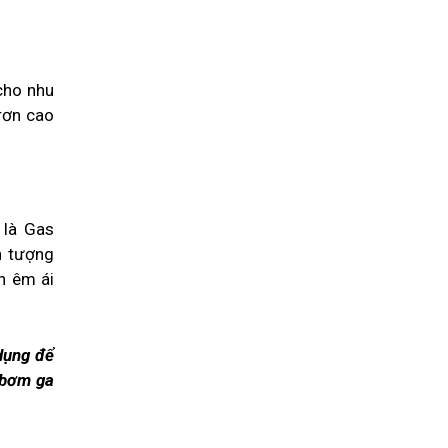
cho nhu
rơn cao
 là Gas
n tượng
h êm ái
dụng để
ụ bơm ga
.