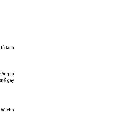
 tủ lạnh
 dòng tủ
 thể gây
thế cho