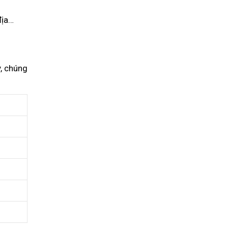
địa…
y, chúng