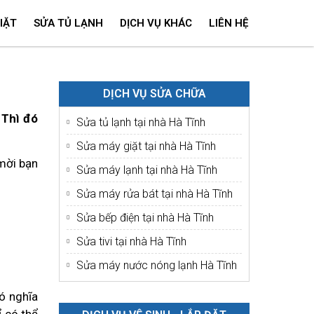
IẶT
SỬA TỦ LẠNH
DỊCH VỤ KHÁC
LIÊN HỆ
DỊCH VỤ SỬA CHỮA
 Thì đó
Sửa tủ lạnh tại nhà Hà Tĩnh
Sửa máy giặt tại nhà Hà Tĩnh
ời bạn
Sửa máy lạnh tại nhà Hà Tĩnh
Sửa máy rửa bát tại nhà Hà Tĩnh
Sửa bếp điện tại nhà Hà Tĩnh
Sửa tivi tại nhà Hà Tĩnh
Sửa máy nước nóng lạnh Hà Tĩnh
có nghĩa
ỉ có thể