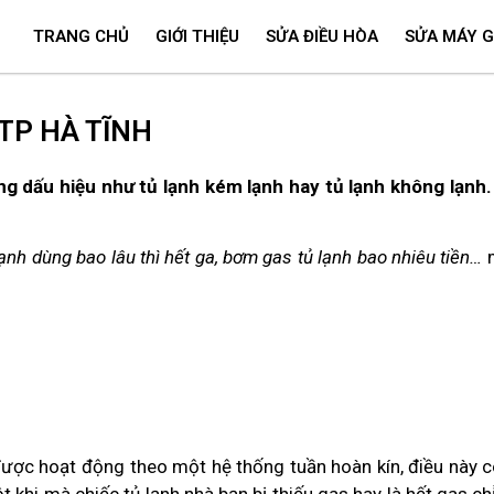
TRANG CHỦ
GIỚI THIỆU
SỬA ĐIỀU HÒA
SỬA MÁY G
TP HÀ TĨNH
g dấu hiệu như tủ lạnh kém lạnh hay tủ lạnh không lạnh.
lạnh dùng bao lâu thì hết ga, bơm gas tủ lạnh bao nhiêu tiền…
m
 được hoạt động theo một hệ thống tuần hoàn kín, điều này 
một khi mà chiếc tủ lạnh nhà bạn bị thiếu gas hay là hết gas ch