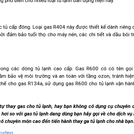
phổ biến cho nhiều loại tủ lạnh dân dụng hiện nay.
 tủ cấp đông. Loại gas R404 này được thiết kế dành riêng 
i đảm bảo tuổi thọ cho máy nén, các chi tiết và dầu bôi t
ong các dòng tủ lạnh cao cấp. Gas R600 có có tên gọi
ằm bảo vệ môi trường và an toàn với tầng ozon, tránh hiệ
 thế cho gas R134a, sử dụng gas R600 cho tủ lạnh vận hàn
 tự thay gas cho tủ lạnh, hay bạn không có dụng cụ chuyên 
i hơi so với gas tủ lạnh dang dùng bạn hãy gọi về cho dịch v
t có chuyên môn cao đến tiến hành thay ga tủ lạnh cho nhà bạn