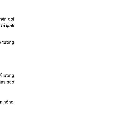
nên gọi
 tủ lạnh
ảo tương
ể lượng
gas sao
àn nóng,