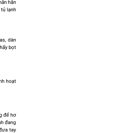
 hăn hăn
tủ lạnh
as, dàn
thấy bọt
ạnh hoạt
g để hơ
ạnh đang
 đưa tay