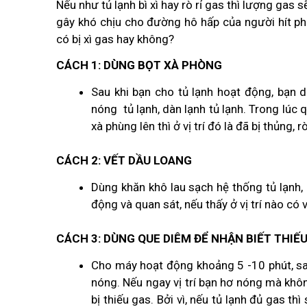
Nếu như tủ lạnh bì xì hay rò rỉ gas thì lượng gas 
gây khó chịu cho đường hô hấp của người hít phả
có bị xì gas hay không?
CÁCH 1: DÙNG BỌT XÀ PHÒNG
Sau khi bạn cho tủ lạnh hoạt động, bạn 
nóng tủ lạnh, dàn lạnh tủ lạnh. Trong lúc 
xà phùng lên thì ở vị trí đó là đã bị thủng, rò
CÁCH 2: VẾT DẦU LOANG
Dùng khăn khô lau sạch hệ thống tủ lạnh, 
động và quan sát, nếu thấy ở vị trí nào có v
CÁCH 3:
DÙNG QUE DIÊM ĐỂ NHẬN BIẾT THIẾ
Cho máy hoạt động khoảng 5 -10 phút, sa
nóng. Nếu ngay vị trí bạn hơ nóng mà khô
bị thiếu gas. Bởi vì, nếu tủ lạnh đủ gas th