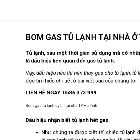
BƠM GAS TỦ LẠNH TẠI NHÀ Ở 
Tủ lạnh, sau một thời gian sử dụng mà có nhữn
là dấu hiệu liên quan đến gas tủ lạnh.
Vậy,
dấu hiệu nào thì nên thay gas cho tủ lạnh, tủ 
đọc tìm hiểu chi tiết ở bài viết sau của chúng tôi.
LIÊN HỆ NGAY: 0586 373 999
Bơm gas tủ lạnh uy tín tại nhà TP Hà Tĩnh
Dấu hiệu nhận biết tủ lạnh hết gas
Như chúng ta được biết thì chiếc tủ lạnh
là gas lạnh sẽ tự tái sử dụng lại. Vì vậy, 