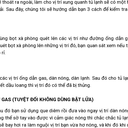
sẽ thoát ra ngoài, làm cho vị trí xung quanh tủ lạnh sẽ có một
i. Sau đây, chúng tôi sẽ hướng dẫn bạn 3 cách để kiểm tra 
dùng bọt xà phòng quét lên các vị trí như đường ống dẫn g
quét bọt xà phòng lên những vị trí đó, bạn quan sát xem nếu 
 rỉ.
các vị trí ống dẫn gas, dàn nóng, dàn lạnh. Sau đó cho tủ l
ết dầu loang thì vị trí đó có thể đã bị thủng.
U GAS (TUYỆT ĐỐI KHÔNG DÙNG BẬT LỬA)
u đó bạn sử dụng que diêm rồi đưa vào ngay vị trí dàn nón
ng thể sờ tay vào được vì cảm giác nóng thì chắc chắc tủ l
ì sẽ bay hơi ra làm nguội vị trí bạn vừa hơ nóng, và khi đó khi