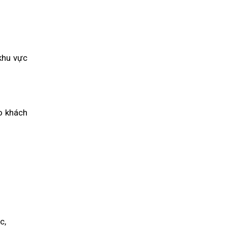
khu vực
ho khách
c,