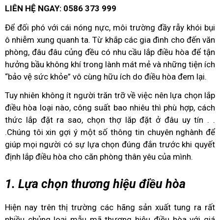
LIÊN HỆ NGAY: 0586 373 999
Để đối phó với cái nóng nực, môi trường đầy rẫy khói bụi
ô nhiễm xung quanh ta. Từ khắp các gia đình cho đến văn
phòng, đâu đâu củng đều có nhu cầu lắp điều hòa để tận
hưởng bầu không khí trong lành mát mẻ và những tiện ích
“bảo vệ sức khỏe” vô cùng hữu ích do điều hòa đem lại.
Tuy nhiên không ít người trăn trỡ về việc nên lựa chọn lắp
điều hòa loại nào, công suất bao nhiêu thì phù hợp, cách
thức lắp đặt ra sao, chọn thợ lăp đặt ở đâu uy tín . .
.Chúng tôi xin gợi ý một số thông tin chuyên nghành để
giúp mọi người có sự lựa chọn đúng đắn trước khi quyết
định lắp điều hòa cho căn phòng thân yêu của mình.
1. Lựa chọn thương hiệu điều hòa
Hiện nay trên thị trường các hãng sản xuất tung ra rất
nhiều chủng loại mẫu mã thương hiệu điều hòa với giá