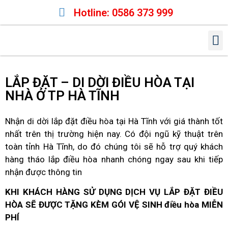
Hotline: 0586 373 999
TRANG CHỦ
GIỚI THIỆU
SỬA ĐIỀU HÒA
SỬA MÁY GIẶT
SỬA TỦ LẠNH
DỊCH VỤ KHÁC
LẮP ĐẶT – DI DỜI ĐIỀU HÒA TẠI
NHÀ Ở TP HÀ TĨNH
Nhận di dời lắp đặt điều hòa tại Hà Tĩnh với giá thành tốt
nhất trên thị trường hiện nay. Có đội ngũ kỹ thuật trên
toàn tỉnh Hà Tĩnh, do đó chúng tôi sẽ hỗ trợ quý khách
hàng tháo lắp điều hòa nhanh chóng ngay sau khi tiếp
nhận được thông tin
KHI KHÁCH HÀNG SỬ DỤNG DỊCH VỤ LẮP ĐẶT ĐIỀU
HÒA
SẼ ĐƯỢC TẶNG KÈM GÓI VỆ SINH điều hòa MIỄN
PHÍ